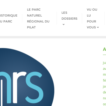
LE PARC
VU OU
LES
ISTORIQUE
NATUREL
LU
DOSSIERS
U PARC
RÉGIONAL DU
POUR
PILAT
VOUS
A
j
av
m
f
j
d
n
o