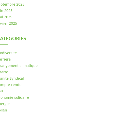
eptembre 2025
uin 2025
ai 2025
évrier 2025
ATEGORIES
iodiversité
arrière
hangement climatique
harte
omité Syndical
ompte-rendu
au
conomie solidaire
nergie
olien