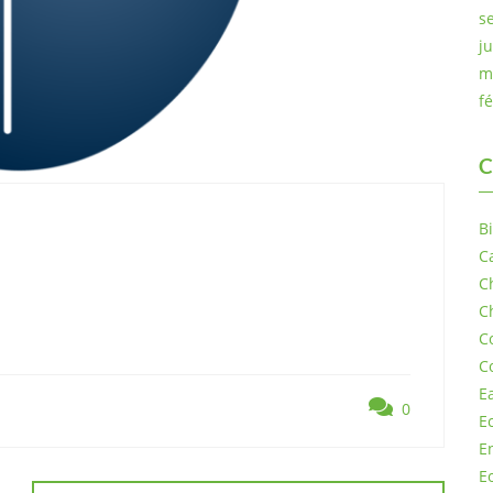
s
j
m
f
C
B
C
C
C
C
C
E
0
E
E
E