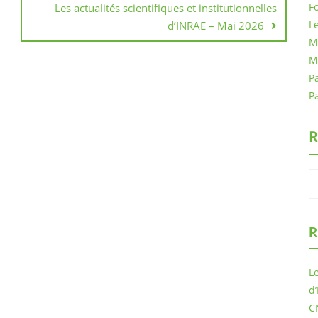
F
Les actualités scientifiques et institutionnelles
L
d’INRAE – Mai 2026
M
M
Pa
P
R
R
Le
d
C