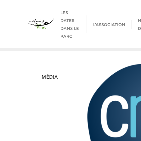
Skip
to
LES
content
DATES
H
L’ASSOCIATION
DANS LE
D
PARC
MÉDIA