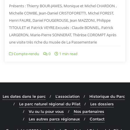
Présents : Thierry BOUR-JAMES, Monique et Michel CHARDON ,
Michelle COMBE, Jean-Daniel CRISTOFORETTI, Michel FOREST,
Henri FAURE, Daniel FOUGEROUSE, Jean MAZZONI, Philippe
TITOULET et Patrick VEYRE.Excusés : Claude BONNEL, Patrick
LARGERON, Marie-Pierre SONNERAT, Thérèse COROMPT Après
une visite très riche du musée de La Passementerie
Compte-rendu
0
1 min read
Les dates dans le parc
L’association
Historique du Parc
Le parc naturel régional du Pilat
Les dossiers
Vu ou lu pour vous
Nos partenaires
Les autres parcs régionaux
Contact